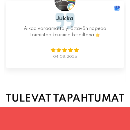
Inka Nieminen
än nopeaa
Ystävällinen ja rento asiakaspalv
ltana
saatiin nopeasti ja ne olivat täy
Kauniit maisemat ja mukava t
Istumapaikkoja hyvin ja mahdollis
vapaasti
Lue lisää
02.08.2026
TULEVAT TAPAHTUMAT