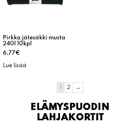
Pirkka jätesäkki musta
240l 10kpl
6,77
€
Lue lisää
1
2
→
ELÄMYSPUODIN
LAHJAKORTIT