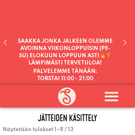
PALVELEMME TÄNÄÄN:
TORSTAI
11:00 - 21:00
PALVELEMME PÄIVITTÄIN (MA-SU
KLO 11-21) SUNNUNTAIHIN 16.8.
SAAKKA JONKA JÄLKEEN OLEMME
AVOINNA VIIKONLOPPUISIN (PE-
SU) ELOKUUN LOPPUUN ASTI
LÄMPIMÄSTI TERVETULOA!
JÄTTEIDEN KÄSITTELY
Näytetään tulokset 1–8 / 13