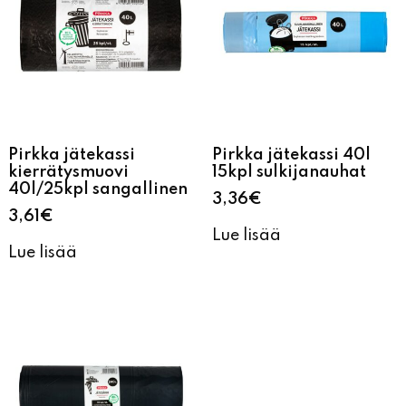
Pirkka jätekassi
Pirkka jätekassi 40l
kierrätysmuovi
15kpl sulkijanauhat
40l/25kpl sangallinen
3,36
€
3,61
€
Lue lisää
Lue lisää