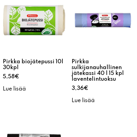
Pirkka biojätepussi 10l
Pirkka
30kpl
sulkijanauhallinen
jätekassi 40 l 15 kpl
5,58
€
laventelintuoksu
3,36
€
Lue lisää
Lue lisää