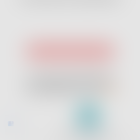
PIZZA ENNAKKOVARAUS
ASIAKKAIDEMME
KOMMENTTEJA
juhani kontkanen