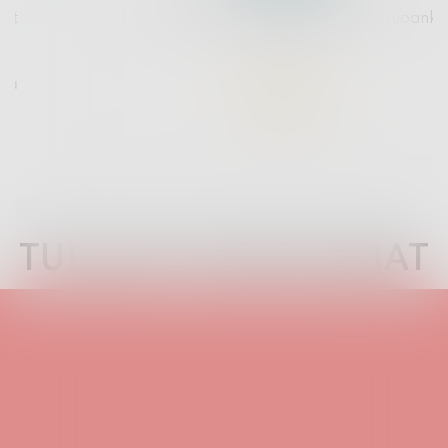
Loistava kokemus niin palvelun kuin ruoankin
suhteen!
01.08.2026
TULEVAT TAPAHTUMAT