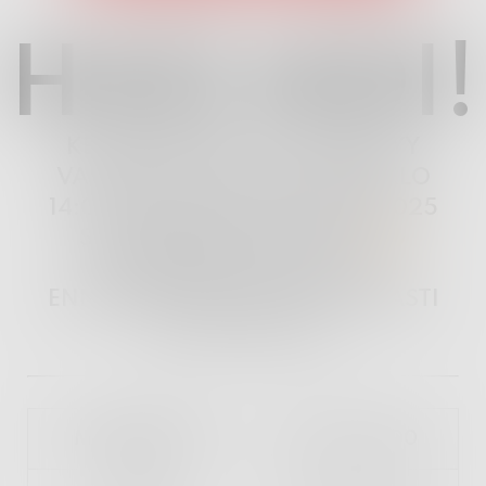
HIIO HOI!
KESÄKAUSI 2026 KÄYNNISTYY
VAPPUAATTONA 30.4.2026 KLO
14:00! TARJOLLA ON KESÄN 2025
SUOSITUIMMAT PIZZAT
LÄMPIMÄSTI TERVETULOA!
ENNAKKOVARAUKSET KÄTEVÄSTI
TÄSTÄ LINKISTÄ.
MAANANTAI
11:00 - 21:00