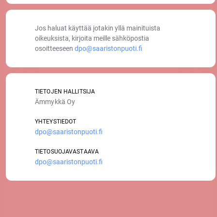
Jos haluat käyttää jotakin yllä mainituista
oikeuksista, kirjoita meille sähköpostia
osoitteeseen
dpo@saaristonpuoti.fi
TIETOJEN HALLITSIJA
Ämmykkä Oy
YHTEYSTIEDOT
dpo@saaristonpuoti.fi
TIETOSUOJAVASTAAVA
dpo@saaristonpuoti.fi