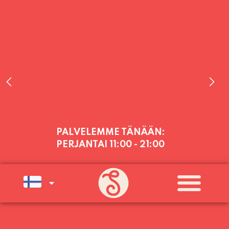
PALVELEMME TÄNÄÄN:
PERJANTAI
11:00 - 21:00
PALVELEMME PÄIVITTÄIN (MA-SU
KLO 11-21) SUNNUNTAIHIN 16.8.
SAAKKA JONKA JÄLKEEN OLEMME
AVOINNA VIIKONLOPPUISIN (PE-
SU) ELOKUUN LOPPUUN ASTI
LÄMPIMÄSTI TERVETULOA!