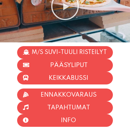
M/S SUVI-TUULI RISTEILYT
PÄÄSYLIPUT
KEIKKABUSSI
ENNAKKOVARAUS
TAPAHTUMAT
INFO