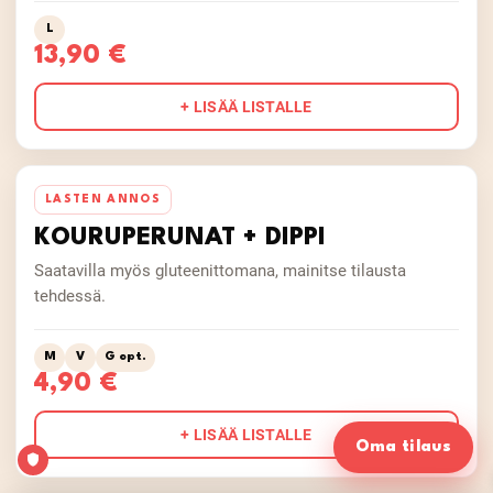
L
13,90 €
+ LISÄÄ LISTALLE
LASTEN ANNOS
KOURUPERUNAT + DIPPI
Saatavilla myös gluteenittomana, mainitse tilausta
tehdessä.
M
V
G opt.
4,90 €
+ LISÄÄ LISTALLE
Oma tilaus