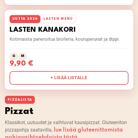
UUTTA 2026
LASTEN MENU
LASTEN KANAKORI
Kotimaista paneroitua broileria, kouruperunat ja dippi.
G
M
9,90 €
+ LISÄÄ LISTALLE
PIZZALISTA
Pizzat
Klassikot, uutuudet ja vaihtuvat kausipizzat. Gluteeniton
pizzapohja saatavilla,
lue lisää gluteenittomista
.
pohjavaihtoehdoista tästä