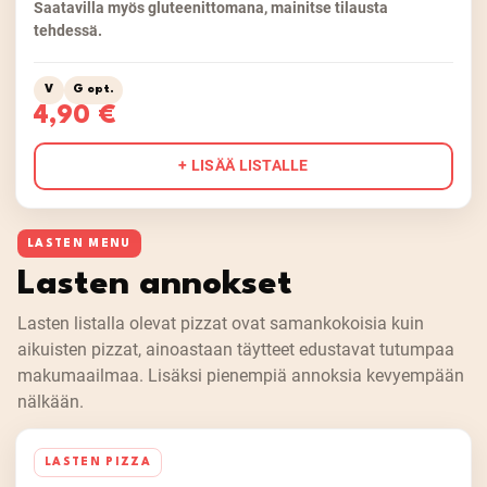
Saatavilla myös gluteenittomana, mainitse tilausta
tehdessä.
V
G opt.
4,90 €
+ LISÄÄ LISTALLE
LASTEN MENU
Lasten annokset
Lasten listalla olevat pizzat ovat samankokoisia kuin
aikuisten pizzat, ainoastaan täytteet edustavat tutumpaa
makumaailmaa. Lisäksi pienempiä annoksia kevyempään
nälkään.
LASTEN PIZZA