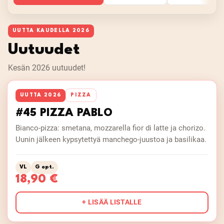
UUTTA KAUDELLA 2026
Uutuudet
Kesän 2026 uutuudet!
UUTTA 2026
PIZZA
#45 PIZZA PABLO
Bianco-pizza: smetana, mozzarella fior di latte ja chorizo.
Uunin jälkeen kypsytettyä manchego-juustoa ja basilikaa.
VL
G opt.
18,90 €
+ LISÄÄ LISTALLE