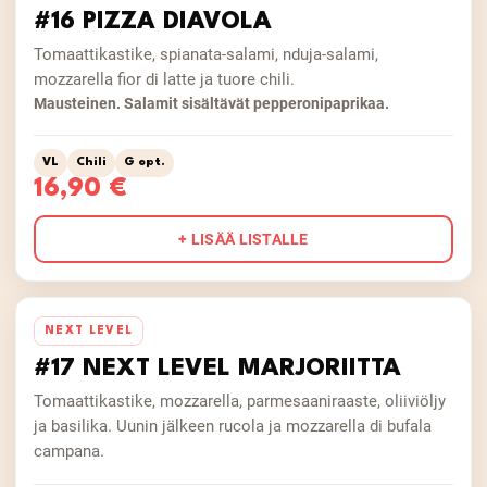
#16 PIZZA DIAVOLA
Tomaattikastike, spianata-salami, nduja-salami,
mozzarella fior di latte ja tuore chili.
Mausteinen. Salamit sisältävät pepperonipaprikaa.
VL
Chili
G opt.
16,90 €
+ LISÄÄ LISTALLE
NEXT LEVEL
#17 NEXT LEVEL MARJORIITTA
Tomaattikastike, mozzarella, parmesaaniraaste, oliiviöljy
ja basilika. Uunin jälkeen rucola ja mozzarella di bufala
campana.