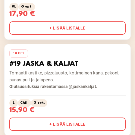
VL
G opt.
17,90 €
+ LISÄÄ LISTALLE
PUOTI
#19 JASKA & KALJAT
Tomaattikastike, pizzajuusto, kotimainen kana, pekoni,
punasipuli ja jalapeno.
Olutsuosituksia rakentamassa @jaskankaljat.
L
Chili
G opt.
15,90 €
+ LISÄÄ LISTALLE