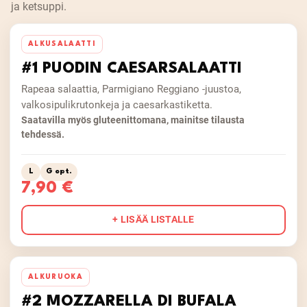
ja ketsuppi.
ALKUSALAATTI
#1 PUODIN CAESARSALAATTI
Rapeaa salaattia, Parmigiano Reggiano -juustoa,
valkosipulikrutonkeja ja caesarkastiketta.
Saatavilla myös gluteenittomana, mainitse tilausta
tehdessä.
L
G opt.
7,90 €
+ LISÄÄ LISTALLE
ALKURUOKA
#2 MOZZARELLA DI BUFALA