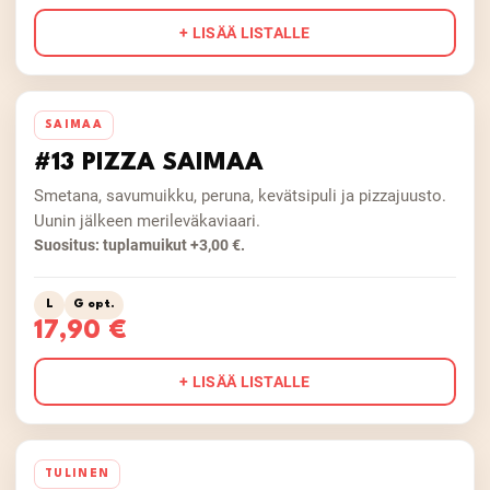
+ LISÄÄ LISTALLE
SAIMAA
#13 PIZZA SAIMAA
Smetana, savumuikku, peruna, kevätsipuli ja pizzajuusto.
Uunin jälkeen merileväkaviaari.
Suositus: tuplamuikut +3,00 €.
L
G opt.
17,90 €
+ LISÄÄ LISTALLE
TULINEN