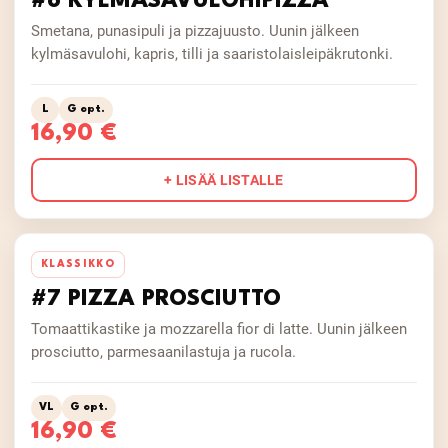
#6 KYLMÄSAVULOHIPIZZA
Smetana, punasipuli ja pizzajuusto. Uunin jälkeen
kylmäsavulohi, kapris, tilli ja saaristolaisleipäkrutonki.
L
G opt.
16,90 €
+ LISÄÄ LISTALLE
KLASSIKKO
#7 PIZZA PROSCIUTTO
Tomaattikastike ja mozzarella fior di latte. Uunin jälkeen
prosciutto, parmesaanilastuja ja rucola.
VL
G opt.
16,90 €