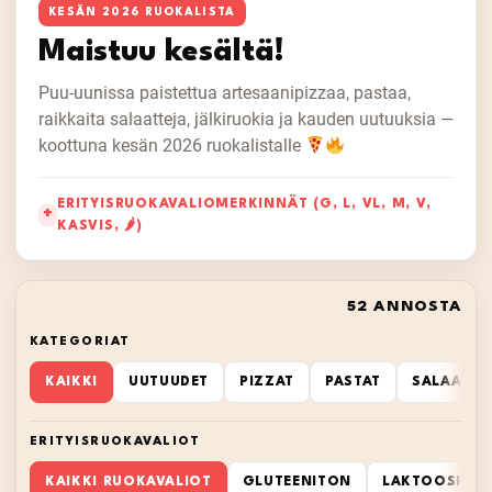
KESÄN 2026 RUOKALISTA
Maistuu kesältä!
Puu-uunissa paistettua artesaanipizzaa, pastaa,
raikkaita salaatteja, jälkiruokia ja kauden uutuuksia —
koottuna kesän 2026 ruokalistalle
ERITYISRUOKAVALIOMERKINNÄT (G, L, VL, M, V,
KASVIS, 🌶)
52 ANNOSTA
KATEGORIAT
KAIKKI
UUTUUDET
PIZZAT
PASTAT
SALAATIT
ERITYISRUOKAVALIOT
KAIKKI RUOKAVALIOT
GLUTEENITON
LAKTOOSITO