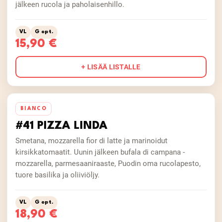
jälkeen rucola ja paholaisenhillo.
VL
G opt.
15,90 €
+ LISÄÄ LISTALLE
BIANCO
#41 PIZZA LINDA
Smetana, mozzarella fior di latte ja marinoidut
kirsikkatomaatit. Uunin jälkeen bufala di campana -
mozzarella, parmesaaniraaste, Puodin oma rucolapesto,
tuore basilika ja oliiviöljy.
VL
G opt.
18,90 €