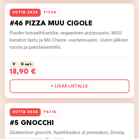
UUTTA 2026
PIZZA
#46 PIZZA MUU CIGOLE
Puodin tomaattikastike, vegaaninen pizzavuusto, MUU
kanaton lastu ja Mö Chavre -vuohenvuusto. Uunin jälkeen
rucola ja paholaisenhillo.
V
G opt.
18,90 €
+ LISÄÄ LISTALLE
UUTTA 2026
PASTA
#5 GNOCCHI
Gluteeniton gnocchi. Kastikkeeksi al pomodoro, Donna,