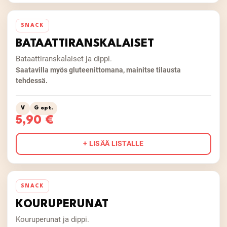
SNACK
BATAATTIRANSKALAISET
Bataattiranskalaiset ja dippi.
Saatavilla myös gluteenittomana, mainitse tilausta
tehdessä.
V
G opt.
5,90 €
+ LISÄÄ LISTALLE
SNACK
KOURUPERUNAT
Kouruperunat ja dippi.