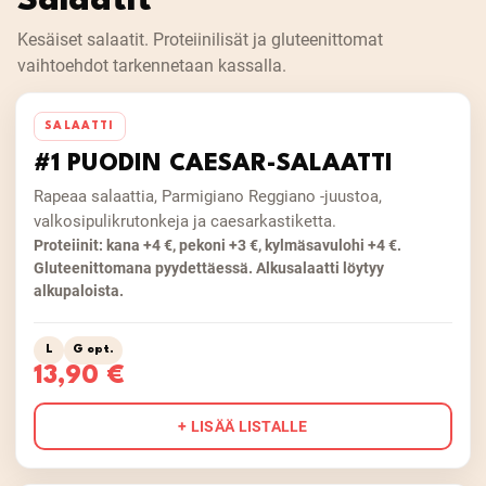
Salaatit
Kesäiset salaatit. Proteiinilisät ja gluteenittomat
vaihtoehdot tarkennetaan kassalla.
SALAATTI
#1 PUODIN CAESAR-SALAATTI
Rapeaa salaattia, Parmigiano Reggiano -juustoa,
valkosipulikrutonkeja ja caesarkastiketta.
Proteiinit: kana +4 €, pekoni +3 €, kylmäsavulohi +4 €.
Gluteenittomana pyydettäessä. Alkusalaatti löytyy
alkupaloista.
L
G opt.
13,90 €
+ LISÄÄ LISTALLE