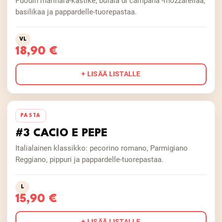
Puodin marinara-kastike, bufala di campana -mozzarellaa,
basilikaa ja pappardelle-tuorepastaa.
VL
18,90 €
+ LISÄÄ LISTALLE
PASTA
#3 CACIO E PEPE
Italialainen klassikko: pecorino romano, Parmigiano
Reggiano, pippuri ja pappardelle-tuorepastaa.
L
15,90 €
+ LISÄÄ LISTALLE