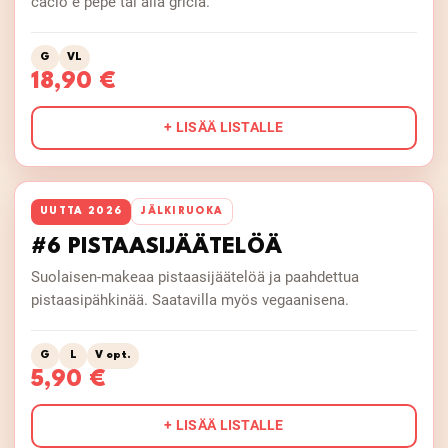
cacio e pepe tai alla gricia.
G
VL
18,90 €
+ LISÄÄ LISTALLE
UUTTA 2026
JÄLKIRUOKA
#6 PISTAASIJÄÄTELÖÄ
Suolaisen-makeaa pistaasijäätelöä ja paahdettua
pistaasipähkinää. Saatavilla myös vegaanisena.
G
L
V opt.
5,90 €
+ LISÄÄ LISTALLE