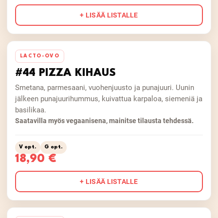
+ LISÄÄ LISTALLE
LACTO-OVO
#44 PIZZA KIHAUS
Smetana, parmesaani, vuohenjuusto ja punajuuri. Uunin
jälkeen punajuurihummus, kuivattua karpaloa, siemeniä ja
basilikaa.
Saatavilla myös vegaanisena, mainitse tilausta tehdessä.
V opt.
G opt.
18,90 €
+ LISÄÄ LISTALLE