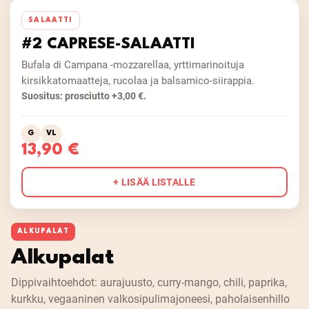
SALAATTI
#2 CAPRESE-SALAATTI
Bufala di Campana -mozzarellaa, yrttimarinoituja
kirsikkatomaatteja, rucolaa ja balsamico-siirappia.
Suositus: prosciutto +3,00 €.
G
VL
13,90 €
+ LISÄÄ LISTALLE
ALKUPALAT
Alkupalat
Dippivaihtoehdot: aurajuusto, curry-mango, chili, paprika,
kurkku, vegaaninen valkosipulimajoneesi, paholaisenhillo