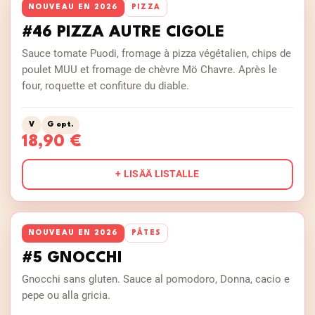
NOUVEAU EN 2026
PIZZA
#46 PIZZA AUTRE CIGOLE
Sauce tomate Puodi, fromage à pizza végétalien, chips de
poulet MUU et fromage de chèvre Mö Chavre. Après le
four, roquette et confiture du diable.
V
G opt.
18,90 €
+ LISÄÄ LISTALLE
NOUVEAU EN 2026
PÂTES
#5 GNOCCHI
Gnocchi sans gluten. Sauce al pomodoro, Donna, cacio e
pepe ou alla gricia.