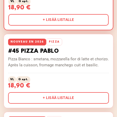
VL
G opt.
18,90 €
+ LISÄÄ LISTALLE
NOUVEAU EN 2026
PIZZA
#45 PIZZA PABLO
Pizza Bianco : smetana, mozzarella fior di latte et chorizo.
Après la cuisson, fromage manchego cuit et basilic.
VL
G opt.
18,90 €
+ LISÄÄ LISTALLE