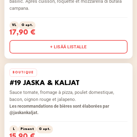
basilic. Après cuisson, roquette et mozzarella di bufala
campana.
VL
G opt.
17,90 €
+ LISÄÄ LISTALLE
BOUTIQUE
#19 JASKA & KALJAT
Sauce tomate, fromage à pizza, poulet domestique,
bacon, oignon rouge et jalapeno.
Les recommandations de bières sont élaborées par
@jaskankaljat.
L
Piment
G opt.
15,90 €