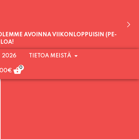
 OLEMME AVOINNA VIIKONLOPPUISIN (PE-
. 2026
TIETOA MEISTÄ
ULOA!
0
,00
€