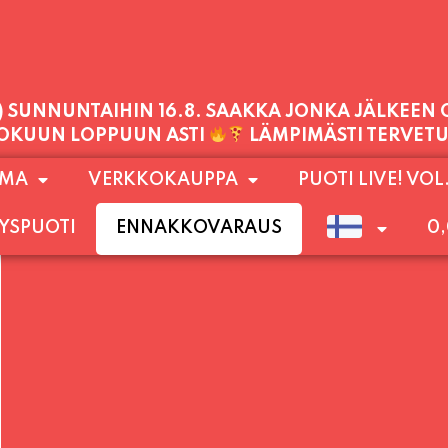
PALVELEMME TÄNÄÄN:
MAANANTAI
11:00 - 21:00
1) SUNNUNTAIHIN 16.8. SAAKKA JONKA JÄLKEEN
OMA
VERKKOKAUPPA
PUOTI LIVE! VOL
LOKUUN LOPPUUN ASTI
LÄMPIMÄSTI TERVET
YSPUOTI
ENNAKKOVARAUS
0