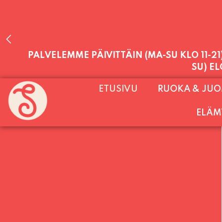
PALVELEMME PÄIVITTÄIN (MA-SU KLO 11-2
ETUSIVU
RUOKA & JU
SU) E
ELÄM