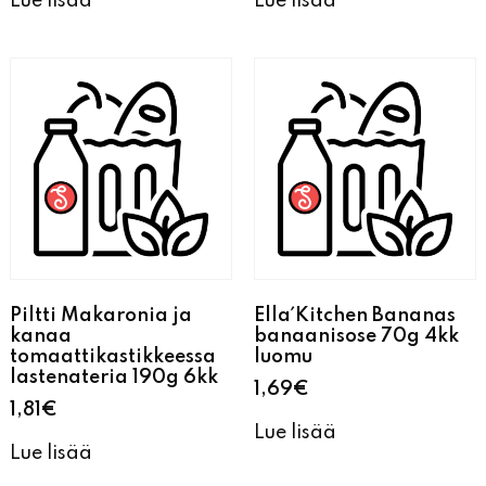
Lue lisää
Lue lisää
Piltti Makaronia ja
Ella´Kitchen Bananas
kanaa
banaanisose 70g 4kk
tomaattikastikkeessa
luomu
lastenateria 190g 6kk
1,69
€
1,81
€
Lue lisää
Lue lisää