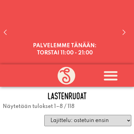
PALVELEMME TÄNÄÄN:
TORSTAI
11:00 - 21:00
PALVELEMME PÄIVITTÄIN (MA-SU
KLO 11-21) SUNNUNTAIHIN 16.8.
SAAKKA JONKA JÄLKEEN OLEMME
AVOINNA VIIKONLOPPUISIN (PE-
LASTENRUOAT
SU) ELOKUUN LOPPUUN ASTI
LÄMPIMÄSTI TERVETULOA!
Näytetään tulokset 1–8 / 118