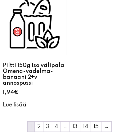
Piltti 150g Iso välipala
Omena-vadelma-
banaani 2+v
annospussi
1,94
€
Lue lisää
1
2
3
4
…
13
14
15
→