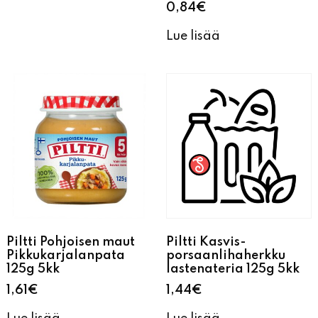
0,84
€
Lue lisää
Piltti Pohjoisen maut
Piltti Kasvis-
Pikkukarjalanpata
porsaanlihaherkku
125g 5kk
lastenateria 125g 5kk
1,61
€
1,44
€