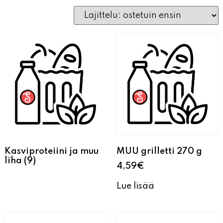
Kasviproteiini ja muu
MUU grilletti 270 g
liha
(9)
4,59
€
Lue lisää