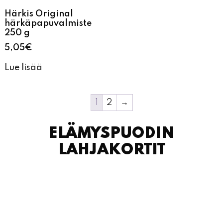
5,05
€
Lue lisää
1
2
→
ELÄMYSPUODIN
LAHJAKORTIT