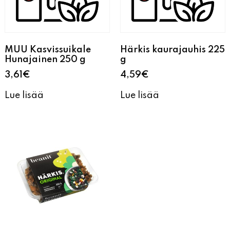
MUU Kasvissuikale
Härkis kaurajauhis 225
Hunajainen 250 g
g
3,61
€
4,59
€
Lue lisää
Lue lisää
Härkis Original
härkäpapuvalmiste
250 g