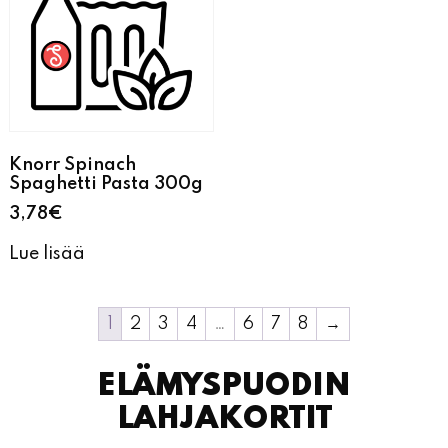
Knorr Spinach
Spaghetti Pasta 300g
3,78
€
Lue lisää
1
2
3
4
…
6
7
8
→
ELÄMYSPUODIN
LAHJAKORTIT