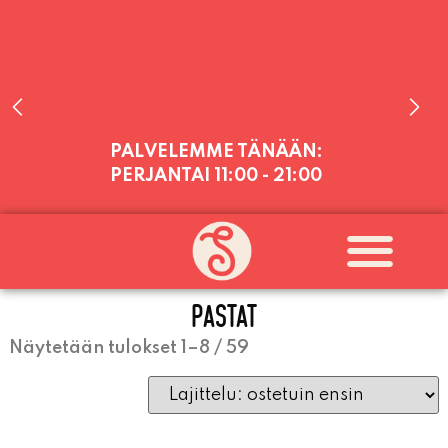
PALVELEMME TÄNÄÄN:
PERJANTAI
11:00 - 21:00
PALVELEMME PÄIVITTÄIN (MA-SU
KLO 11-21) SUNNUNTAIHIN 16.8.
SAAKKA JONKA JÄLKEEN OLEMME
AVOINNA VIIKONLOPPUISIN (PE-
PASTAT
SU) ELOKUUN LOPPUUN ASTI
LÄMPIMÄSTI TERVETULOA!
Näytetään tulokset 1–8 / 59