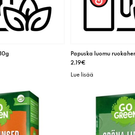
 80g
Papuska luomu ruokahe
2,19
€
Lue lisää