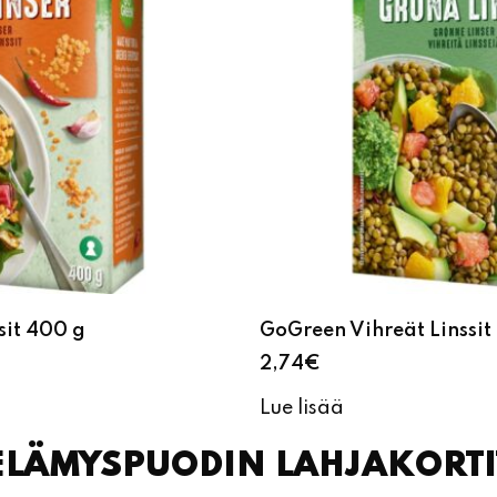
sit 400 g
GoGreen Vihreät Linssit
2,74
€
Lue lisää
ELÄMYSPUODIN LAHJAKORTI