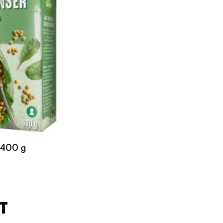
 400 g
T