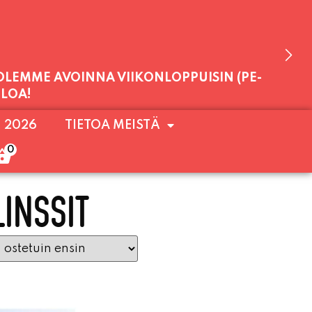
 OLEMME AVOINNA VIIKONLOPPUISIN (PE-
ULOA!
. 2026
TIETOA MEISTÄ
0
LINSSIT