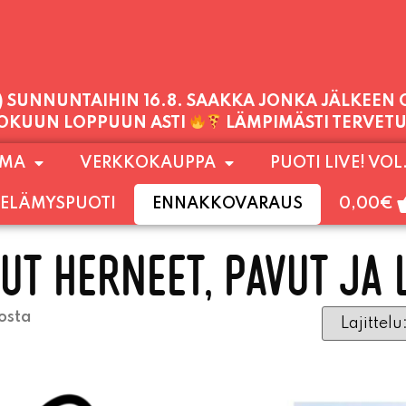
1) SUNNUNTAIHIN 16.8. SAAKKA JONKA JÄLKEEN
LOKUUN LOPPUUN ASTI
LÄMPIMÄSTI TERVET
PALVELEMME TÄNÄÄN:
LAUANTAI
11:00 - 21:00
OMA
VERKKOKAUPPA
PUOTI LIVE! VOL
ELÄMYSPUOTI
ENNAKKOVARAUS
0,00
€
UT HERNEET, PAVUT JA 
osta