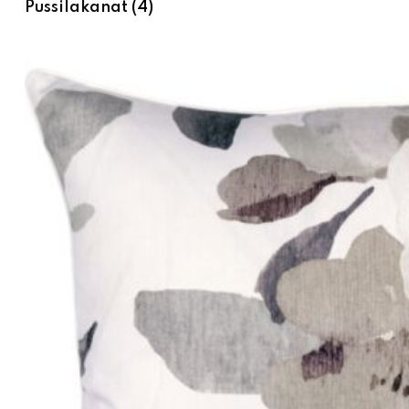
Pussilakanat
(4)