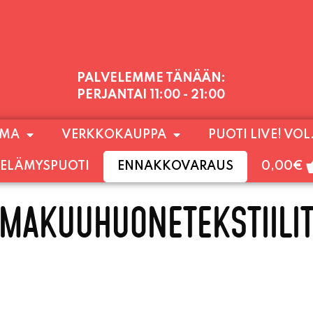
PALVELEMME TÄNÄÄN:
PERJANTAI
11:00 - 21:00
1) SUNNUNTAIHIN 16.8. SAAKKA JONKA JÄLKEEN
OMA
VERKKOKAUPPA
PUOTI LIVE! VOL
LOKUUN LOPPUUN ASTI
LÄMPIMÄSTI TERVET
ELÄMYSPUOTI
ENNAKKOVARAUS
0,00
€
MAKUUHUONETEKSTIILI