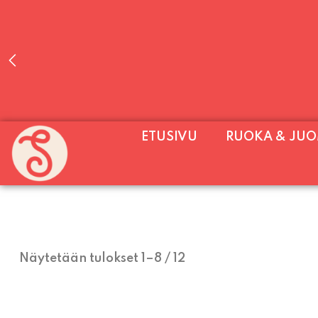
PALVELEMME PÄIVITTÄIN (MA-SU KLO 11-2
ETUSIVU
RUOKA & JU
SU) E
Näytetään tulokset 1–8 / 12