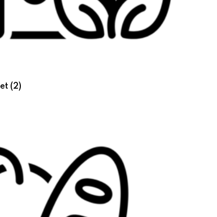
set
(2)