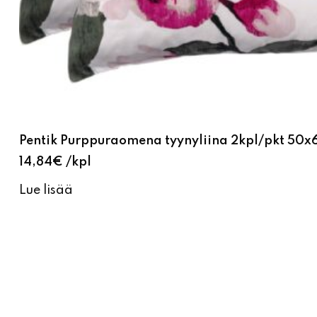
Pentik Purppuraomena tyynyliina 2kpl/pkt 50
14,84
€
kpl
Lue lisää