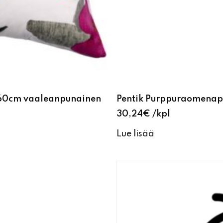
x60cm vaaleanpunainen
Pentik Purppuraomenap
30,24
€
kpl
Lue lisää