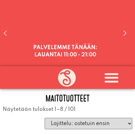
PALVELEMME TÄNÄÄN:
LAUANTAI
11:00 - 21:00
PALVELEMME PÄIVITTÄIN (MA-SU
KLO 11-21) SUNNUNTAIHIN 16.8.
SAAKKA JONKA JÄLKEEN OLEMME
AVOINNA VIIKONLOPPUISIN (PE-
MAITOTUOTTEET
SU) ELOKUUN LOPPUUN ASTI
LÄMPIMÄSTI TERVETULOA!
Näytetään tulokset 1–8 / 101