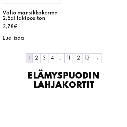
Valio mansikkakerma
2,5dl laktoositon
3,78
€
Lue lisää
1
2
3
4
…
11
12
13
→
ELÄMYSPUODIN
LAHJAKORTIT