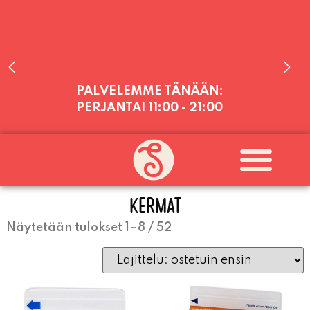
PALVELEMME TÄNÄÄN:
PERJANTAI
11:00 - 21:00
PALVELEMME PÄIVITTÄIN (MA-SU
KLO 11-21) SUNNUNTAIHIN 16.8.
SAAKKA JONKA JÄLKEEN OLEMME
AVOINNA VIIKONLOPPUISIN (PE-
KERMAT
SU) ELOKUUN LOPPUUN ASTI
LÄMPIMÄSTI TERVETULOA!
Näytetään tulokset 1–8 / 52