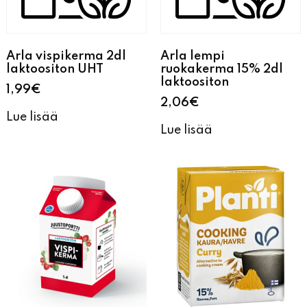
Arla vispikerma 2dl
Arla lempi
laktoositon UHT
ruokakerma 15% 2dl
laktoositon
1,99
€
2,06
€
Lue lisää
Lue lisää