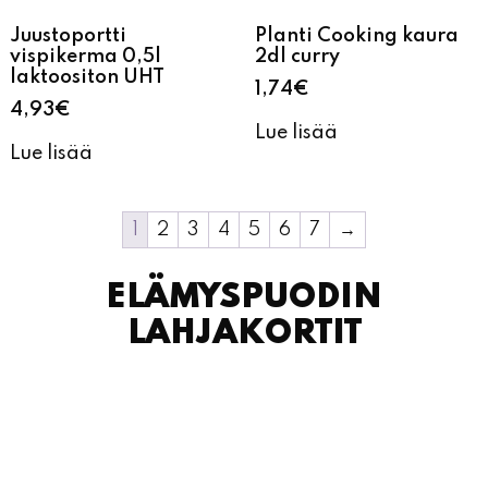
Juustoportti
Planti Cooking kaura
vispikerma 0,5l
2dl curry
laktoositon UHT
1,74
€
4,93
€
Lue lisää
Lue lisää
1
2
3
4
5
6
7
→
ELÄMYSPUODIN
LAHJAKORTIT