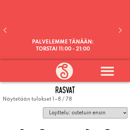
PALVELEMME TÄNÄÄN:
TORSTAI
11:00 - 21:00
PALVELEMME PÄIVITTÄIN (MA-SU
KLO 11-21) SUNNUNTAIHIN 16.8.
SAAKKA JONKA JÄLKEEN OLEMME
AVOINNA VIIKONLOPPUISIN (PE-
RASVAT
SU) ELOKUUN LOPPUUN ASTI
LÄMPIMÄSTI TERVETULOA!
Näytetään tulokset 1–8 / 78