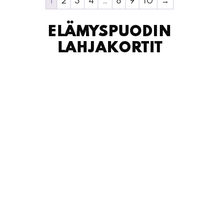
1
2
3
4
…
8
9
10
→
ELÄMYSPUODIN
LAHJAKORTIT