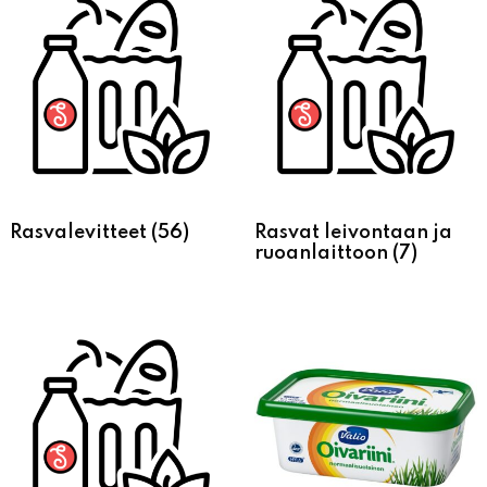
Rasvalevitteet
(56)
Rasvat leivontaan ja
ruoanlaittoon
(7)