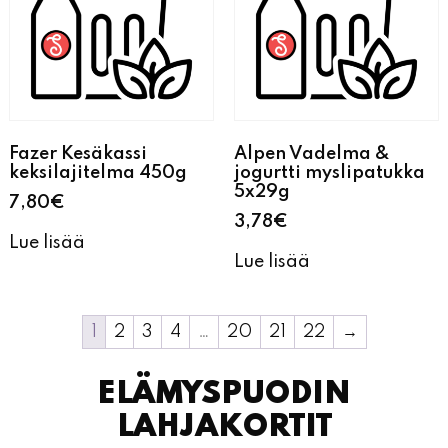
Fazer Kesäkassi
Alpen Vadelma &
keksilajitelma 450g
jogurtti myslipatukka
5x29g
7,80
€
3,78
€
Lue lisää
Lue lisää
1
2
3
4
…
20
21
22
→
ELÄMYSPUODIN
LAHJAKORTIT