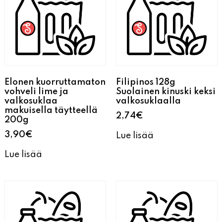
Elonen kuorruttamaton
Filipinos 128g
vohveli lime ja
Suolainen kinuski keksi
valkosuklaa
valkosuklaalla
makuisella täytteellä
2,74
€
200g
3,90
€
Lue lisää
Lue lisää