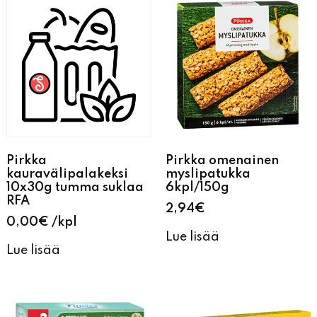
Pirkka
Pirkka omenainen
kauravälipalakeksi
myslipatukka
10x30g tumma suklaa
6kpl/150g
RFA
2,94
€
0,00
€
kpl
Lue lisää
Lue lisää