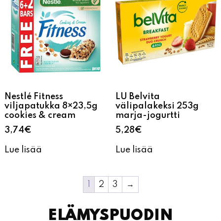
Nestlé Fitness
LU Belvita
viljapatukka 8×23,5g
välipalakeksi 253g
cookies & cream
marja-jogurtti
3,74
€
5,28
€
Lue lisää
Lue lisää
1
2
3
→
ELÄMYSPUODIN