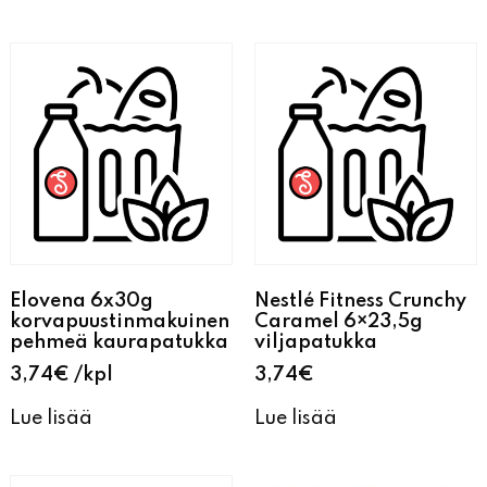
Elovena 6x30g
Nestlé Fitness Crunchy
korvapuustinmakuinen
Caramel 6×23,5g
pehmeä kaurapatukka
viljapatukka
3,74
€
kpl
3,74
€
Lue lisää
Lue lisää