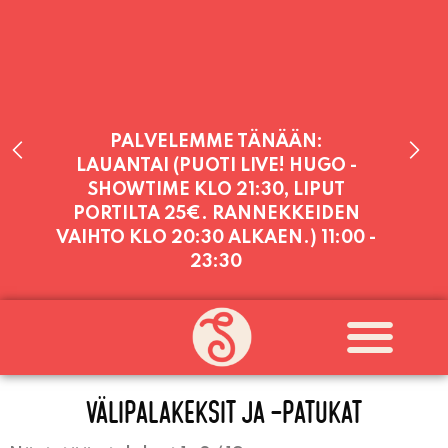
PALVELEMME TÄNÄÄN:
LAUANTAI (PUOTI LIVE! HUGO -
SHOWTIME KLO 21:30, LIPUT
PORTILTA 25€. RANNEKKEIDEN
VAIHTO KLO 20:30 ALKAEN.)
11:00 -
23:30
PALVELEMME PÄIVITTÄIN (MA-SU
KLO 11-21) SUNNUNTAIHIN 16.8.
SAAKKA JONKA JÄLKEEN OLEMME
AVOINNA VIIKONLOPPUISIN (PE-
SU) ELOKUUN LOPPUUN ASTI
VÄLIPALAKEKSIT JA -PATUKAT
LÄMPIMÄSTI TERVETULOA!