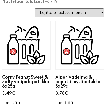
Näytetään tulokset 1–8 / 19
Corny Peanut Sweet &
Alpen Vadelma &
Salty välipalapatukka
jogurtti myslipatukka
6x25g
5x29g
3,49
€
3,78
€
Lue lisää
Lue lisää