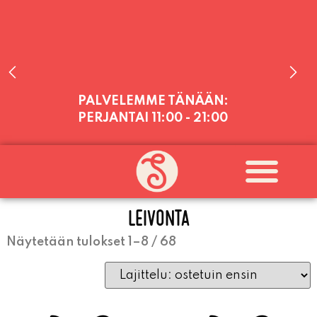
PALVELEMME TÄNÄÄN:
PERJANTAI
11:00 - 21:00
PALVELEMME PÄIVITTÄIN (MA-SU
KLO 11-21) SUNNUNTAIHIN 16.8.
SAAKKA JONKA JÄLKEEN OLEMME
AVOINNA VIIKONLOPPUISIN (PE-
LEIVONTA
SU) ELOKUUN LOPPUUN ASTI
LÄMPIMÄSTI TERVETULOA!
Näytetään tulokset 1–8 / 68