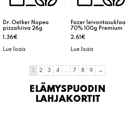
Dr. Oetker Nopea
Fazer leivontasuklaa
pizzahiiva 26g
70% 100g Premium
1,36
€
2,61
€
Lue lisää
Lue lisää
1
2
3
4
…
7
8
9
→
ELÄMYSPUODIN
LAHJAKORTIT