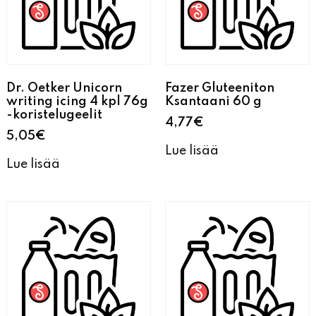
Dr. Oetker Unicorn
Fazer Gluteeniton
writing icing 4 kpl 76g
Ksantaani 60 g
-koristelugeelit
4,77
€
5,05
€
Lue lisää
Lue lisää