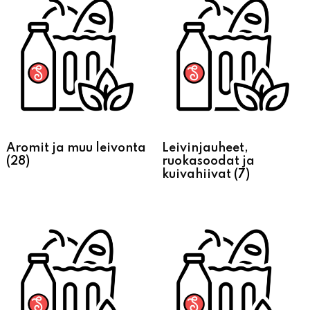
Aromit ja muu leivonta
Leivinjauheet,
(28)
ruokasoodat ja
kuivahiivat
(7)