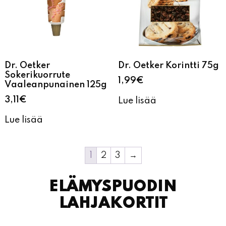
Dr. Oetker
Dr. Oetker Korintti 75g
Sokerikuorrute
1,99
€
Vaaleanpunainen 125g
3,11
€
Lue lisää
Lue lisää
1
2
3
→
ELÄMYSPUODIN
LAHJAKORTIT