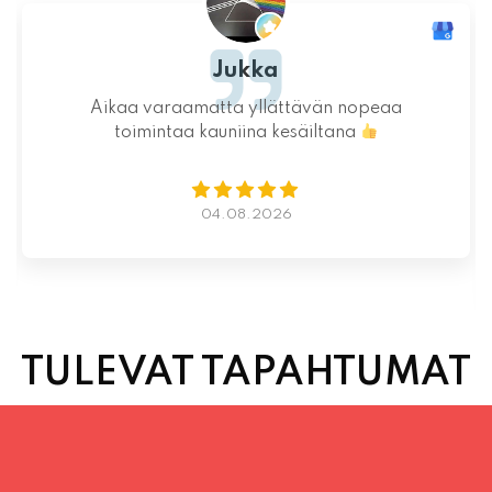
Ystävällinen ja rento asiakaspalvelu. Pizzat
saatiin nopeasti ja ne olivat täydelliset!
Kauniit maisemat ja mukava tunnelma.
Istumapaikkoja hyvin ja mahdollisuus valita
vapaasti
Lue lisää
02.08.2026
TULEVAT TAPAHTUMAT