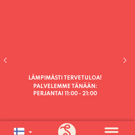
PALVELEMME TÄNÄÄN:
PERJANTAI
11:00 - 21:00
PALVELEMME PÄIVITTÄIN (MA-SU
KLO 11-21) SUNNUNTAIHIN 16.8.
SAAKKA JONKA JÄLKEEN OLEMME
AVOINNA VIIKONLOPPUISIN (PE-
SU) ELOKUUN LOPPUUN ASTI
LÄMPIMÄSTI TERVETULOA!