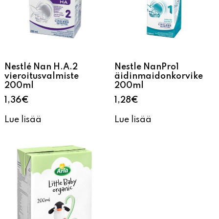
Nestlé Nan H.A.2
Nestle NanPro1
vieroitusvalmiste
äidinmaidonkorvike
200ml
200ml
1,36
€
1,28
€
Lue lisää
Lue lisää