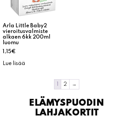
Arla Little Baby2
vieroitusvalmiste
alkaen 6kk 200ml
luomu
1,15
€
Lue lisää
1
2
→
ELÄMYSPUODIN
LAHJAKORTIT