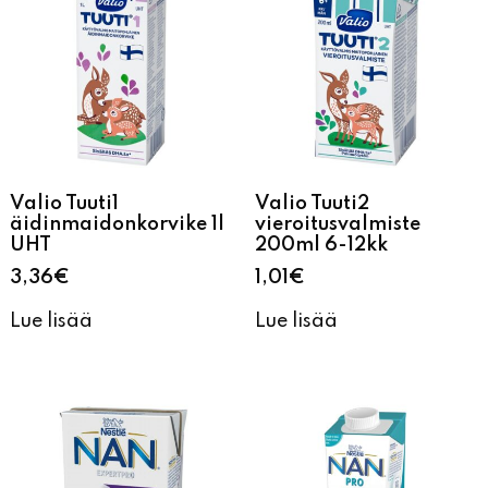
Valio Tuuti1
Valio Tuuti2
äidinmaidonkorvike 1l
vieroitusvalmiste
UHT
200ml 6-12kk
3,36
€
1,01
€
Lue lisää
Lue lisää