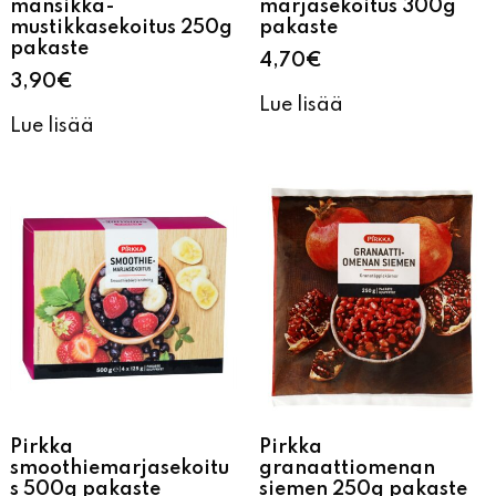
mansikka-
marjasekoitus 300g
mustikkasekoitus 250g
pakaste
pakaste
4,70
€
3,90
€
Lue lisää
Lue lisää
Pirkka
Pirkka
smoothiemarjasekoitu
granaattiomenan
s 500g pakaste
siemen 250g pakaste