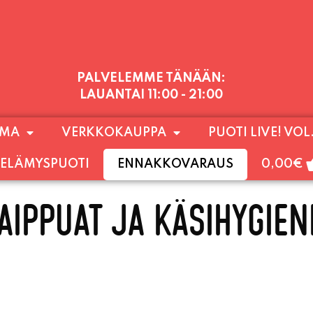
PALVELEMME TÄNÄÄN:
LAUANTAI
11:00 - 21:00
1) SUNNUNTAIHIN 16.8. SAAKKA JONKA JÄLKEEN
OMA
VERKKOKAUPPA
PUOTI LIVE! VOL
LOKUUN LOPPUUN ASTI
LÄMPIMÄSTI TERVET
ELÄMYSPUOTI
ENNAKKOVARAUS
0,00
€
AIPPUAT JA KÄSIHYGIEN