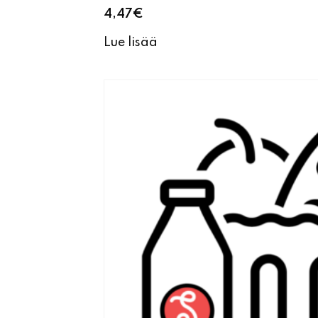
4,47
€
Lue lisää