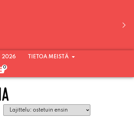
 OLEMME AVOINNA VIIKONLOPPUISIN (PE-
. 2026
TIETOA MEISTÄ
ULOA!
0
IA