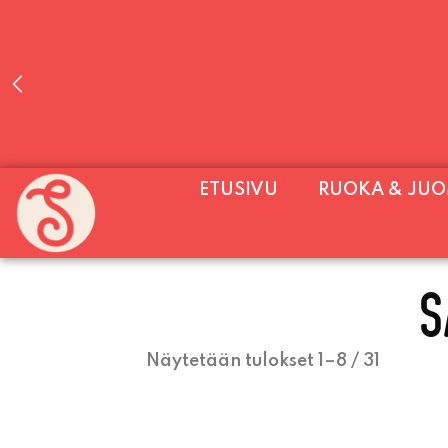
PALVELEMME PÄIVITTÄIN (MA-SU KLO 11-2
ETUSIVU
RUOKA & JU
SU) E
S
Näytetään tulokset 1–8 / 31