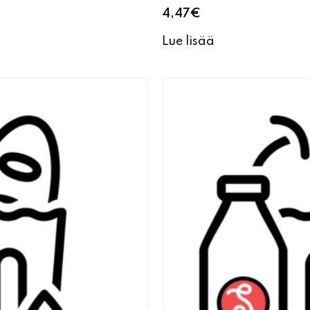
4,47
€
Lue lisää