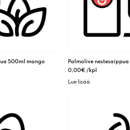
ppua 500ml mango
Palmolive nestesaippua
0,00
€
kpl
Lue lisää