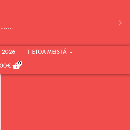
 OLEMME AVOINNA VIIKONLOPPUISIN (PE-
. 2026
TIETOA MEISTÄ
ULOA!
0
,00
€