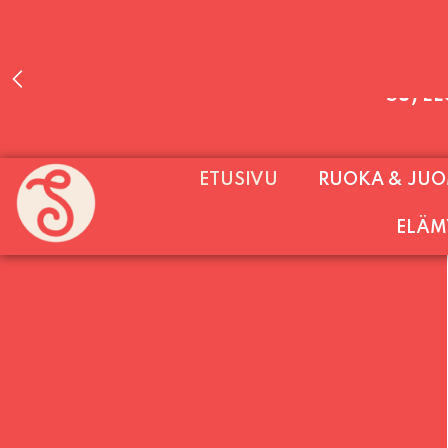
PALVELEMME PÄIVITTÄIN (MA-SU KLO 11-2
ETUSIVU
RUOKA & JU
SU) E
ELÄM