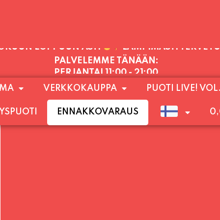
PALVELEMME TÄNÄÄN:
PERJANTAI
11:00 - 21:00
1) SUNNUNTAIHIN 16.8. SAAKKA JONKA JÄLKEEN
OMA
VERKKOKAUPPA
PUOTI LIVE! VOL
LOKUUN LOPPUUN ASTI
LÄMPIMÄSTI TERVET
YSPUOTI
ENNAKKOVARAUS
0