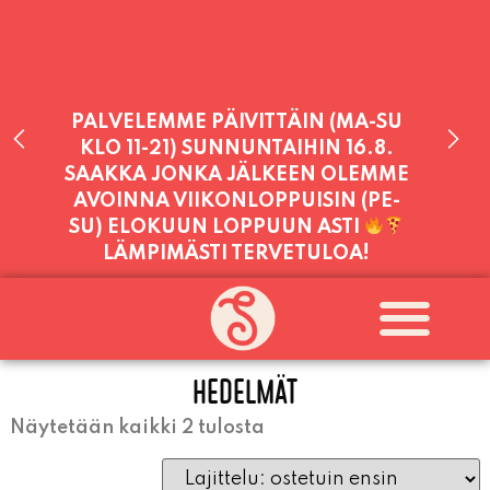
PALVELEMME PÄIVITTÄIN (MA-SU
KLO 11-21) SUNNUNTAIHIN 16.8.
SAAKKA JONKA JÄLKEEN OLEMME
AVOINNA VIIKONLOPPUISIN (PE-
SU) ELOKUUN LOPPUUN ASTI
LÄMPIMÄSTI TERVETULOA!
PALVELEMME TÄNÄÄN:
PERJANTAI
11:00 - 21:00
HEDELMÄT
Näytetään kaikki 2 tulosta