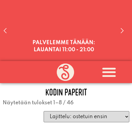
PALVELEMME TÄNÄÄN:
LAUANTAI
11:00 - 21:00
PALVELEMME PÄIVITTÄIN (MA-SU
KLO 11-21) SUNNUNTAIHIN 16.8.
SAAKKA JONKA JÄLKEEN OLEMME
AVOINNA VIIKONLOPPUISIN (PE-
KODIN PAPERIT
SU) ELOKUUN LOPPUUN ASTI
LÄMPIMÄSTI TERVETULOA!
Näytetään tulokset 1–8 / 46