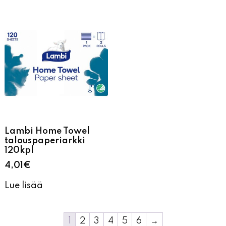
Lambi Home Towel
talouspaperiarkki
120kpl
4,01
€
Lue lisää
1
2
3
4
5
6
→