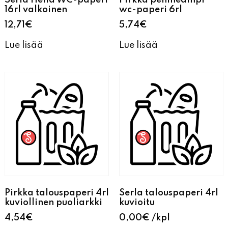
Serla Hellä WC-paperi
Pirkka pehmeämpi
16rl valkoinen
wc-paperi 6rl
12,71
€
5,74
€
Lue lisää
Lue lisää
Pirkka talouspaperi 4rl
Serla talouspaperi 4rl
kuviollinen puoliarkki
kuvioitu
4,54
€
0,00
€
kpl