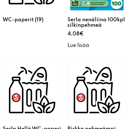
WC-paperit
(19)
Serla nenäliina 100kpl
silkinpehmeä
4,08
€
Lue lisää