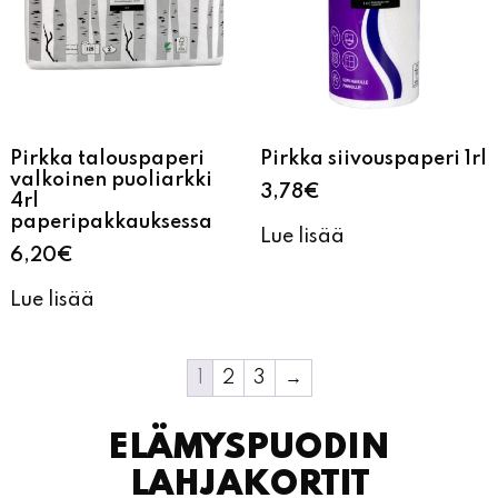
Pirkka talouspaperi
Pirkka siivouspaperi 1rl
valkoinen puoliarkki
3,78
€
4rl
paperipakkauksessa
Lue lisää
6,20
€
Lue lisää
1
2
3
→
ELÄMYSPUODIN
LAHJAKORTIT