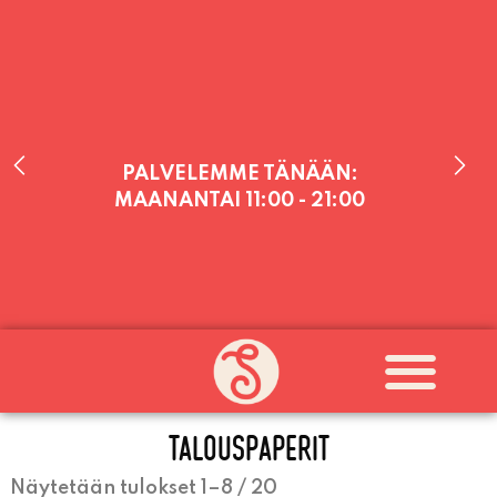
PALVELEMME TÄNÄÄN:
MAANANTAI
11:00 - 21:00
PALVELEMME PÄIVITTÄIN (MA-SU
KLO 11-21) SUNNUNTAIHIN 16.8.
SAAKKA JONKA JÄLKEEN OLEMME
AVOINNA VIIKONLOPPUISIN (PE-
TALOUSPAPERIT
SU) ELOKUUN LOPPUUN ASTI
LÄMPIMÄSTI TERVETULOA!
Näytetään tulokset 1–8 / 20