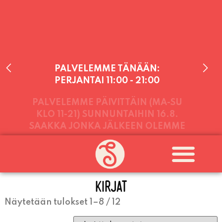
PALVELEMME TÄNÄÄN:
PERJANTAI
11:00 - 21:00
PALVELEMME PÄIVITTÄIN (MA-SU
KLO 11-21) SUNNUNTAIHIN 16.8.
SAAKKA JONKA JÄLKEEN OLEMME
AVOINNA VIIKONLOPPUISIN (PE-
KIRJAT
SU) ELOKUUN LOPPUUN ASTI
LÄMPIMÄSTI TERVETULOA!
Näytetään tulokset 1–8 / 12