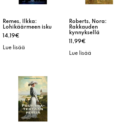
Remes, Ilkka:
Roberts, Nora:
Lohikäärmeen isku
Rakkauden
kynnyksellä
14,19
€
11,99
€
Lue lisää
Lue lisää
Antell, Ann-Christin:
Puuvillatehtaan perijä
13,09
€