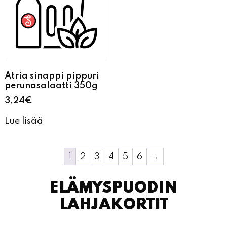
Atria sinappi pippuri
perunasalaatti 350g
3,24
€
Lue lisää
1
2
3
4
5
6
→
ELÄMYSPUODIN
LAHJAKORTIT