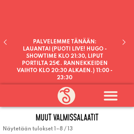
PALVELEMME TÄNÄÄN:
LAUANTAI (PUOTI LIVE! HUGO -
SHOWTIME KLO 21:30, LIPUT
PORTILTA 25€. RANNEKKEIDEN
VAIHTO KLO 20:30 ALKAEN.)
11:00 -
23:30
PALVELEMME PÄIVITTÄIN (MA-SU
KLO 11-21) SUNNUNTAIHIN 16.8.
SAAKKA JONKA JÄLKEEN OLEMME
AVOINNA VIIKONLOPPUISIN (PE-
MUUT VALMISSALAATIT
SU) ELOKUUN LOPPUUN ASTI
LÄMPIMÄSTI TERVETULOA!
Näytetään tulokset 1–8 / 13