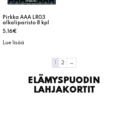
Pirkka AAA LR03
alkaliparisto 8 kpl
5,16
€
Lue lisää
1
2
→
ELÄMYSPUODIN
LAHJAKORTIT