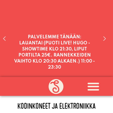
PALVELEMME TÄNÄÄN:
LAUANTAI (PUOTI LIVE! HUGO -
SHOWTIME KLO 21:30, LIPUT
PORTILTA 25€. RANNEKKEIDEN
VAIHTO KLO 20:30 ALKAEN.)
11:00 -
23:30
PALVELEMME PÄIVITTÄIN (MA-SU
KLO 11-21) SUNNUNTAIHIN 16.8.
SAAKKA JONKA JÄLKEEN OLEMME
AVOINNA VIIKONLOPPUISIN (PE-
SU) ELOKUUN LOPPUUN ASTI
KODINKONEET JA ELEKTRONIIKKA
LÄMPIMÄSTI TERVETULOA!