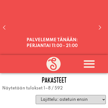
PALVELEMME TÄNÄÄN:
PERJANTAI
11:00 - 21:00
PALVELEMME PÄIVITTÄIN (MA-SU
KLO 11-21) SUNNUNTAIHIN 16.8.
SAAKKA JONKA JÄLKEEN OLEMME
AVOINNA VIIKONLOPPUISIN (PE-
PAKASTEET
SU) ELOKUUN LOPPUUN ASTI
LÄMPIMÄSTI TERVETULOA!
Näytetään tulokset 1–8 / 592