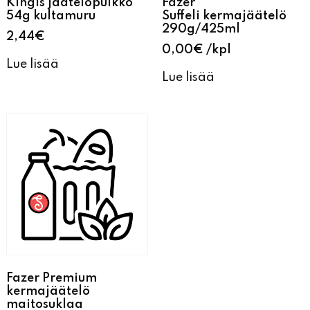
Kingis jäätelöpuikko
Fazer
54g kultamuru
Suffeli kermajäätelö
290g/425ml
2,44
€
0,00
€
kpl
Lue lisää
Lue lisää
Fazer Premium
kermajäätelö
maitosuklaa