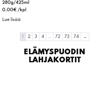
280g/425ml
0,00
€
kpl
Lue lisää
1
2
3
4
…
72
73
74
→
ELÄMYSPUODIN
LAHJAKORTIT