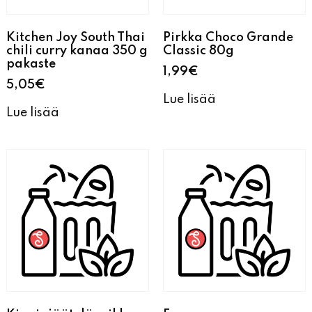
Kitchen Joy South Thai
Pirkka Choco Grande
chili curry kanaa 350 g
Classic 80g
pakaste
1,99
€
5,05
€
Lue lisää
Lue lisää