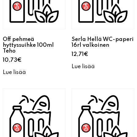
Off pehmeä
Serla Hellä WC-paperi
hyttyssuihke 100ml
16rl valkoinen
Teho
12,71
€
10,73
€
Lue lisää
Lue lisää