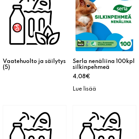
Vaatehuolto ja säilytys
Serla nenäliina 100kpl
(5)
silkinpehmeä
4,08
€
Lue lisää