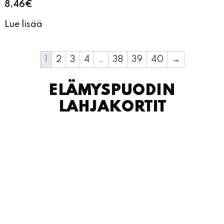
8,46
€
Lue lisää
1
2
3
4
…
38
39
40
→
ELÄMYSPUODIN
LAHJAKORTIT