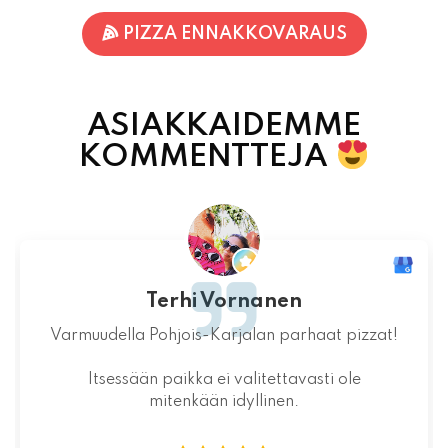
ASIAKKAIDEMME
KOMMENTTEJA
Jaakko Kontturi
Maukas ruoka laadukkaista raaka-
aineista.Jälkiruoka kruunasi maukkaan pizzan.
07.08.2026