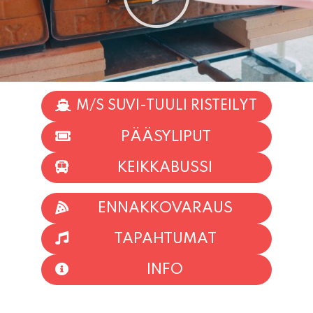
M/S SUVI-TUULI RISTEILYT
PÄÄSYLIPUT
KEIKKABUSSI
ENNAKKOVARAUS
TAPAHTUMAT
INFO
HIIO HOI!