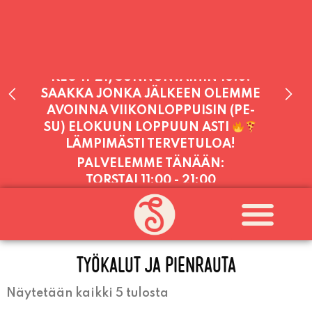
PALVELEMME TÄNÄÄN:
TORSTAI
11:00 - 21:00
PALVELEMME PÄIVITTÄIN (MA-SU
KLO 11-21) SUNNUNTAIHIN 16.8.
SAAKKA JONKA JÄLKEEN OLEMME
AVOINNA VIIKONLOPPUISIN (PE-
SU) ELOKUUN LOPPUUN ASTI
LÄMPIMÄSTI TERVETULOA!
TYÖKALUT JA PIENRAUTA
Näytetään kaikki 5 tulosta