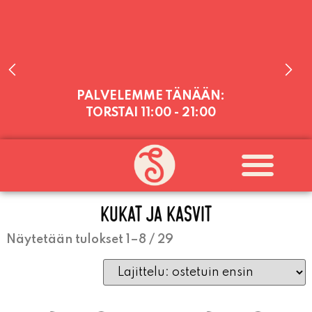
PALVELEMME TÄNÄÄN:
TORSTAI
11:00 - 21:00
PALVELEMME PÄIVITTÄIN (MA-SU
KLO 11-21) SUNNUNTAIHIN 16.8.
SAAKKA JONKA JÄLKEEN OLEMME
AVOINNA VIIKONLOPPUISIN (PE-
KUKAT JA KASVIT
SU) ELOKUUN LOPPUUN ASTI
LÄMPIMÄSTI TERVETULOA!
Näytetään tulokset 1–8 / 29