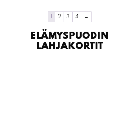
1
2
3
4
→
ELÄMYSPUODIN
LAHJAKORTIT