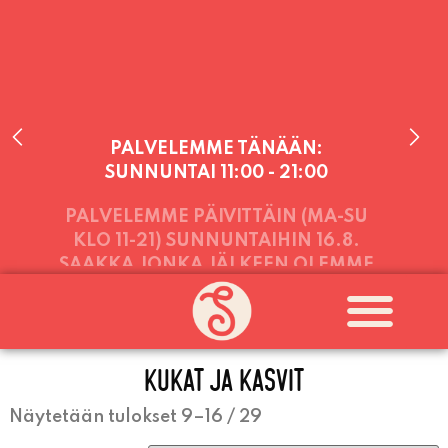
PALVELEMME TÄNÄÄN:
SUNNUNTAI
11:00 - 21:00
PALVELEMME PÄIVITTÄIN (MA-SU
KLO 11-21) SUNNUNTAIHIN 16.8.
SAAKKA JONKA JÄLKEEN OLEMME
AVOINNA VIIKONLOPPUISIN (PE-
KUKAT JA KASVIT
SU) ELOKUUN LOPPUUN ASTI
LÄMPIMÄSTI TERVETULOA!
Näytetään tulokset 9–16 / 29