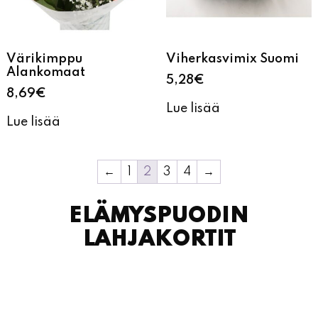
Värikimppu
Viherkasvimix Suomi
Alankomaat
5,28
€
8,69
€
Lue lisää
Lue lisää
←
1
2
3
4
→
ELÄMYSPUODIN
LAHJAKORTIT