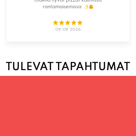
todella hyvät pizzat kauniissa
rantamaisemissa.
09.08.2026
TULEVAT TAPAHTUMAT