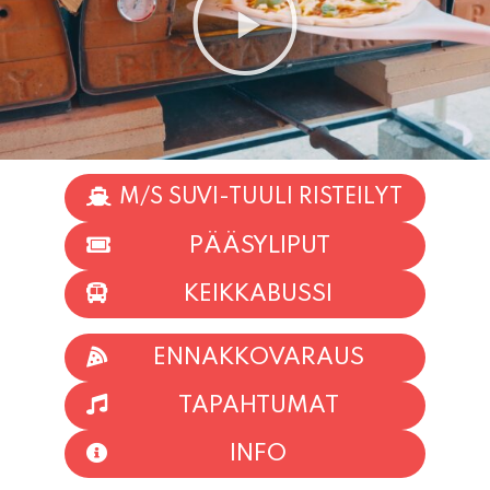
M/S SUVI-TUULI RISTEILYT
PÄÄSYLIPUT
KEIKKABUSSI
ENNAKKOVARAUS
TAPAHTUMAT
INFO