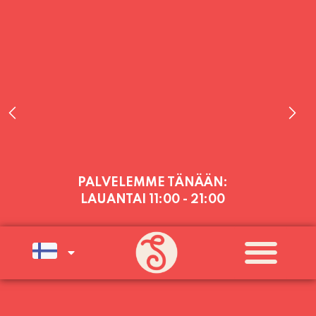
PALVELEMME TÄNÄÄN:
LAUANTAI
11:00 - 21:00
PALVELEMME PÄIVITTÄIN (MA-SU
KLO 11-21) SUNNUNTAIHIN 16.8.
SAAKKA JONKA JÄLKEEN OLEMME
AVOINNA VIIKONLOPPUISIN (PE-
SU) ELOKUUN LOPPUUN ASTI
LÄMPIMÄSTI TERVETULOA!