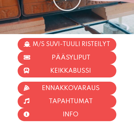
M/S SUVI-TUULI RISTEILYT
PÄÄSYLIPUT
KEIKKABUSSI
ENNAKKOVARAUS
TAPAHTUMAT
INFO
HIIO HOI!