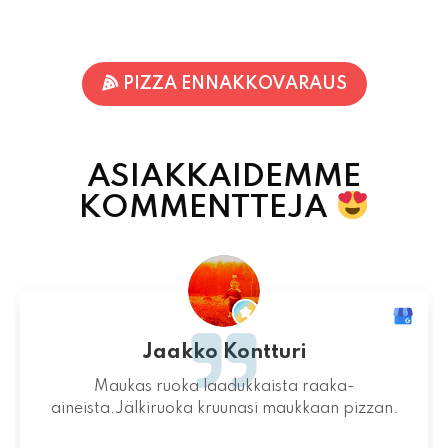
PIZZA ENNAKKOVARAUS
ASIAKKAIDEMME
KOMMENTTEJA
Jari-Pekka Rajasalo
Mahtava paikka kokonaisuutena, ruoka,
miljöö ja henkilökunta ovat huippua ruuan
lisäksi.
06.08.2026