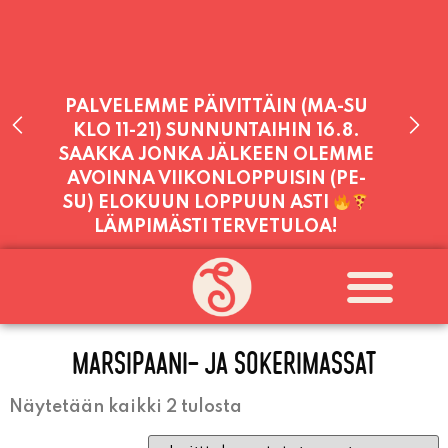
PALVELEMME PÄIVITTÄIN (MA-SU
KLO 11-21) SUNNUNTAIHIN 16.8.
SAAKKA JONKA JÄLKEEN OLEMME
AVOINNA VIIKONLOPPUISIN (PE-
SU) ELOKUUN LOPPUUN ASTI
LÄMPIMÄSTI TERVETULOA!
PALVELEMME TÄNÄÄN:
PERJANTAI
11:00 - 21:00
MARSIPAANI- JA SOKERIMASSAT
Näytetään kaikki 2 tulosta