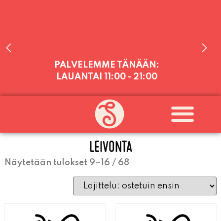
PALVELEMME TÄNÄÄN:
LAUANTAI
11:00 - 21:00
PALVELEMME PÄIVITTÄIN (MA-SU
KLO 11-21) SUNNUNTAIHIN 16.8.
SAAKKA JONKA JÄLKEEN OLEMME
AVOINNA VIIKONLOPPUISIN (PE-
LEIVONTA
SU) ELOKUUN LOPPUUN ASTI
LÄMPIMÄSTI TERVETULOA!
Näytetään tulokset 9–16 / 68