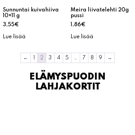
Sunnuntai kuivahiiva
Meira liivatelehti 20g
10×11 g
pussi
3,55
€
1,86
€
Lue lisää
Lue lisää
←
1
2
3
4
5
…
7
8
9
→
ELÄMYSPUODIN
LAHJAKORTIT