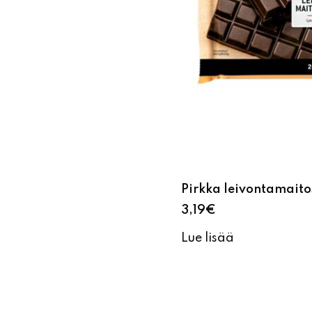
Pirkka leivontamait
3,19
€
Lue lisää