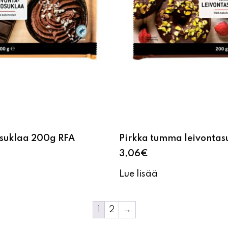
osuklaa 200g RFA
Pirkka tumma leivontas
3,06
€
Lue lisää
1
2
→