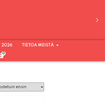
 OLEMME AVOINNA VIIKONLOPPUISIN (PE-
. 2026
TIETOA MEISTÄ
ULOA!
0