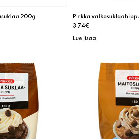
asuklaa 200g
Pirkka valkosuklaahipp
3,74
€
Lue lisää