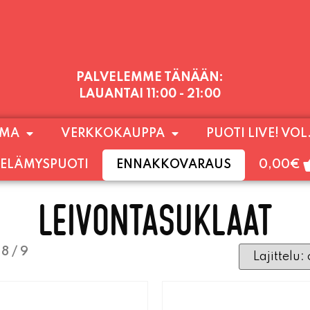
PALVELEMME TÄNÄÄN:
LAUANTAI
11:00 - 21:00
1) SUNNUNTAIHIN 16.8. SAAKKA JONKA JÄLKEEN
OMA
VERKKOKAUPPA
PUOTI LIVE! VOL
LOKUUN LOPPUUN ASTI
LÄMPIMÄSTI TERVET
ELÄMYSPUOTI
ENNAKKOVARAUS
0,00
€
LEIVONTASUKLAAT
8 / 9