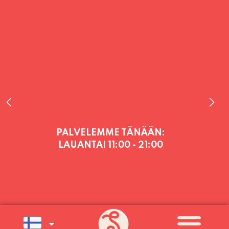
PALVELEMME TÄNÄÄN:
LAUANTAI
11:00 - 21:00
PALVELEMME PÄIVITTÄIN (MA-SU
KLO 11-21) SUNNUNTAIHIN 16.8.
SAAKKA JONKA JÄLKEEN OLEMME
AVOINNA VIIKONLOPPUISIN (PE-
SU) ELOKUUN LOPPUUN ASTI
LÄMPIMÄSTI TERVETULOA!