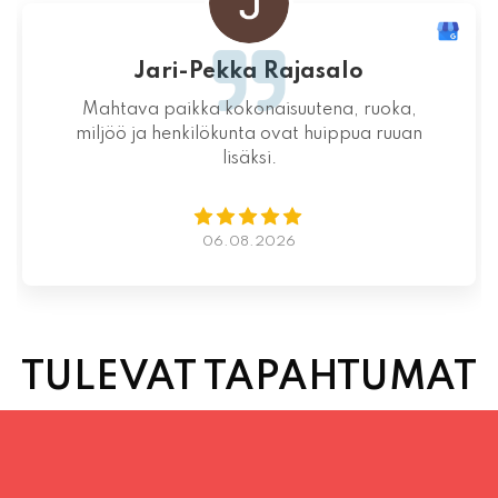
Aikaa varaamatta yllättävän nopeaa
toimintaa kauniina kesäiltana
04.08.2026
TULEVAT TAPAHTUMAT