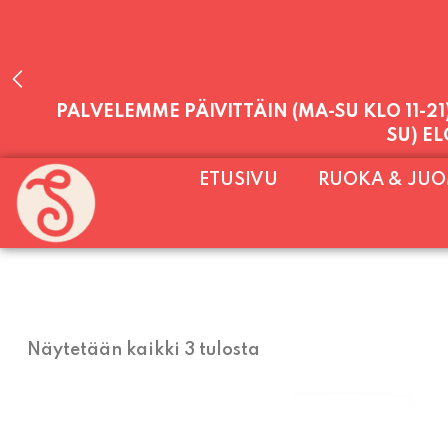
PALVELEMME PÄIVITTÄIN (MA-SU KLO 11-2
SU) E
ETUSIVU
RUOKA & JU
Näytetään kaikki 3 tulosta