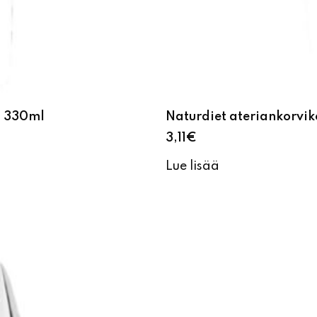
a 330ml
Naturdiet ateriankorvi
3,11
€
Lue lisää