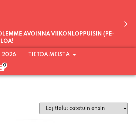
 OLEMME AVOINNA VIIKONLOPPUISIN (PE-
ULOA!
. 2026
TIETOA MEISTÄ
0