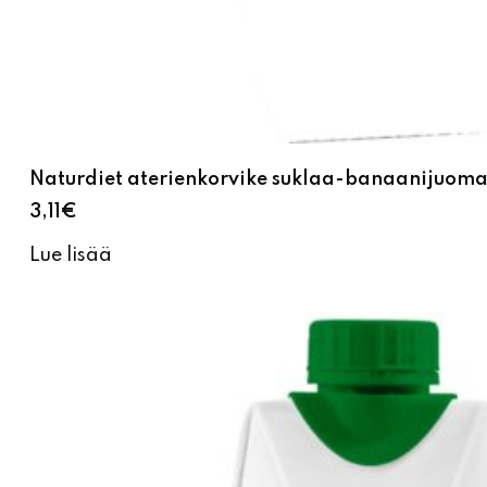
Naturdiet aterienkorvike suklaa-banaanijuom
3,11
€
Lue lisää