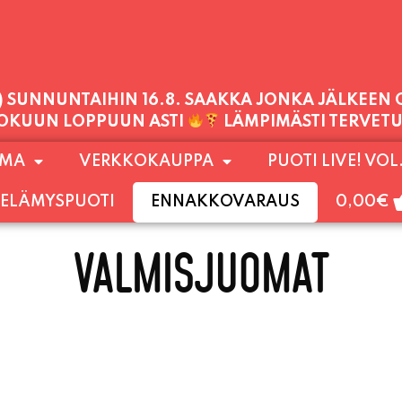
1) SUNNUNTAIHIN 16.8. SAAKKA JONKA JÄLKEEN
LOKUUN LOPPUUN ASTI
LÄMPIMÄSTI TERVET
PALVELEMME TÄNÄÄN:
OMA
VERKKOKAUPPA
PUOTI LIVE! VOL
TORSTAI
11:00 - 21:00
ELÄMYSPUOTI
ENNAKKOVARAUS
0,00
€
VALMISJUOMAT