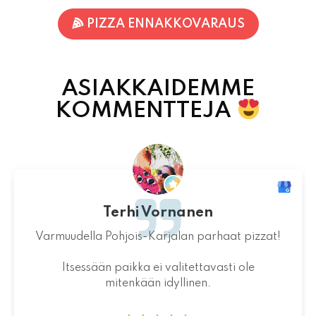
ASIAKKAIDEMME
KOMMENTTEJA
Jaakko Kontturi
Maukas ruoka laadukkaista raaka-
aineista.Jälkiruoka kruunasi maukkaan pizzan.
07.08.2026