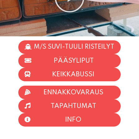
M/S SUVI-TUULI RISTEILYT
PÄÄSYLIPUT
KEIKKABUSSI
ENNAKKOVARAUS
TAPAHTUMAT
INFO
HIIO HOI!