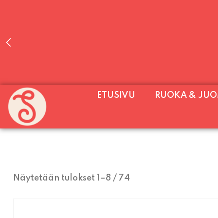
PALVELEMME PÄIVITTÄIN (MA-SU KLO 11-2
ETUSIVU
RUOKA & JU
SU) E
Näytetään tulokset 1–8 / 74