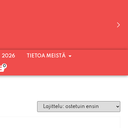
 OLEMME AVOINNA VIIKONLOPPUISIN (PE-
. 2026
TIETOA MEISTÄ
ULOA!
0