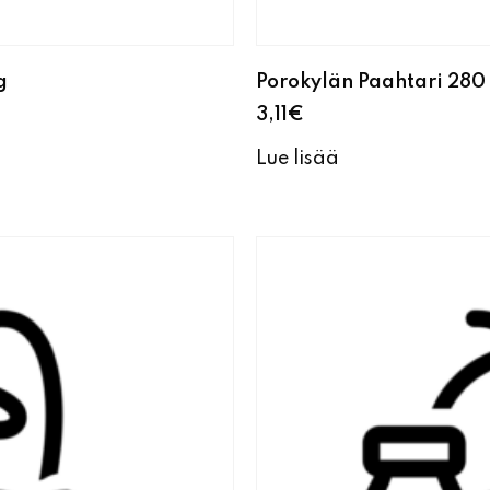
g
Porokylän Paahtari 280 
3,11
€
Lue lisää