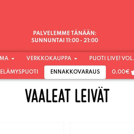
PALVELEMME TÄNÄÄN:
SUNNUNTAI
11:00 - 21:00
1) SUNNUNTAIHIN 16.8. SAAKKA JONKA JÄLKEEN
OMA
VERKKOKAUPPA
PUOTI LIVE! VOL
LOKUUN LOPPUUN ASTI
LÄMPIMÄSTI TERVET
ELÄMYSPUOTI
ENNAKKOVARAUS
0,00
€
VAALEAT LEIVÄT