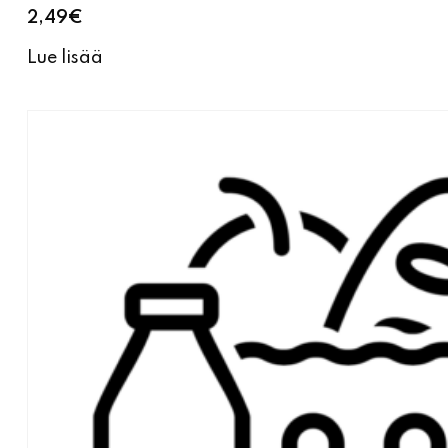
2,49
€
Lue lisää