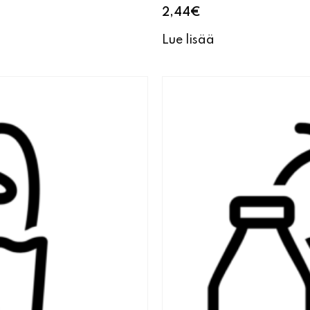
2,44
€
Lue lisää