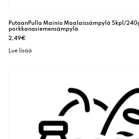
PutaanPulla Mainio Maalaissämpylä 5kpl/240
porkkanasiemensämpylä
2,49
€
Lue lisää