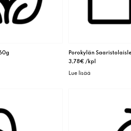
360g
Porokylän Saaristolais
3,78
€
kpl
Lue lisää