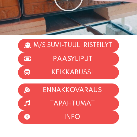
M/S SUVI-TUULI RISTEILYT
PÄÄSYLIPUT
KEIKKABUSSI
ENNAKKOVARAUS
TAPAHTUMAT
INFO
HIIO HOI!