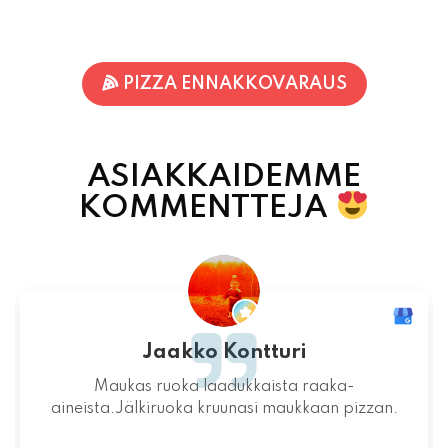
PIZZA ENNAKKOVARAUS
ASIAKKAIDEMME
KOMMENTTEJA
Jari-Pekka Rajasalo
Mahtava paikka kokonaisuutena, ruoka,
miljöö ja henkilökunta ovat huippua ruuan
lisäksi.
06.08.2026