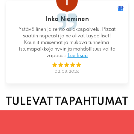
Loistava kokemus niin palvelun kuin ruoankin
suhteen!
01.08.2026
TULEVAT TAPAHTUMAT