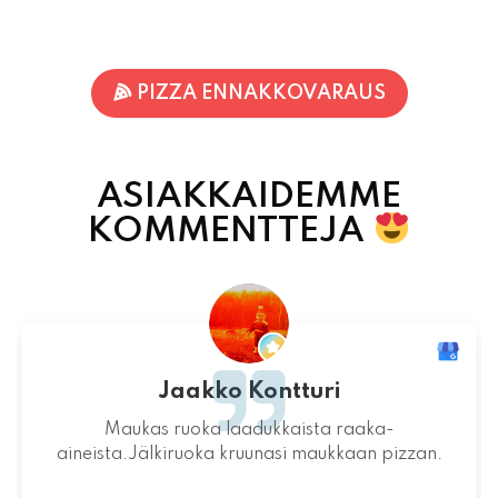
PIZZA ENNAKKOVARAUS
ASIAKKAIDEMME
KOMMENTTEJA
Jari-Pekka Rajasalo
Mahtava paikka kokonaisuutena, ruoka,
miljöö ja henkilökunta ovat huippua ruuan
lisäksi.
06.08.2026