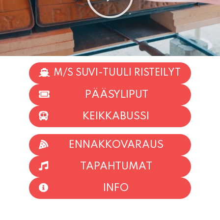
M/S SUVI-TUULI RISTEILYT
PÄÄSYLIPUT
KEIKKABUSSI
ENNAKKOVARAUS
TAPAHTUMAT
INFO
HIIO HOI!